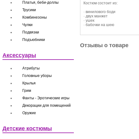
Платья, беби-доллы
Костюм состоит из:
Трусики
· винилового боди
· двух манжет
Комбинезоны
· ушек
Чулки
· бабочки на шею
Подвязки
Подъюбники
Отзывы о товаре
Аксессуары
Атрибуты
Головные уборы
Крылья
Грим
Фанты - Эротические игры
Декорации для помещений
Оружие
Детские костюмы