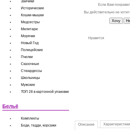
Зайчики
Если Вам понравил
Исторические
Вы действительно не хотит
Кошки-мышки
Медсестры
Милитари
Морячки
Нравится
Новый Год
Полицейские
Пчелки
Сказочные
Стюардессы
Школьницы
Мужские
ТОП 28 в картонной упаковке
Бельё
Комплекты
Характеристики
Описание
Боди, тедди, корсажи