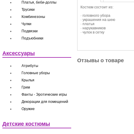
Платья, беби-доллы
Костюм состоит из:
Трусики
· головного убора
Комбинезоны
· украшения на шею
Чулки
· платья
· нарукавников
Подвязки
· чулок в сетку
Подъюбники
Аксессуары
Отзывы о товаре
Атрибуты
Головные уборы
Крылья
Грим
Фанты - Эротические игры
Декорации для помещений
Оружие
Детские костюмы