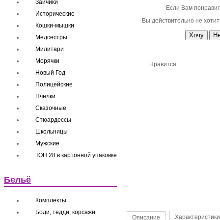
Зайчики
Если Вам понравил
Исторические
Вы действительно не хотит
Кошки-мышки
Медсестры
Милитари
Морячки
Нравится
Новый Год
Полицейские
Пчелки
Сказочные
Стюардессы
Школьницы
Мужские
ТОП 28 в картонной упаковке
Бельё
Комплекты
Боди, тедди, корсажи
Характеристики
Описание