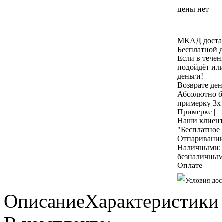
цены нет
МКАД достав
Бесплатной 
Если в течен
подойдёт ил
деньги!
Возврате ден
Абсолютно б
примерку 3х
Примерке
|
Наши клиент
"Бесплатное
Отпаривани
Наличными: к
безналичным
Оплате
Описание
Характеристики