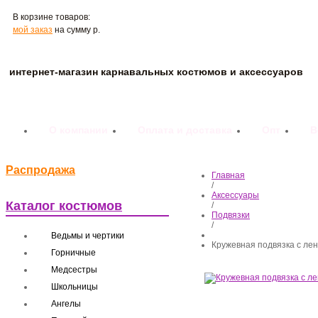
В корзине товаров:
мой заказ
на сумму
р.
интернет-магазин карнавальных костюмов и аксессуаров
О компании
Оплата и доставка
Опт
В
Распродажа
Главная
/
Аксессуары
Каталог костюмов
/
Подвязки
/
Ведьмы и чертики
Кружевная подвязка с ле
Горничные
Медсестры
Школьницы
Ангелы