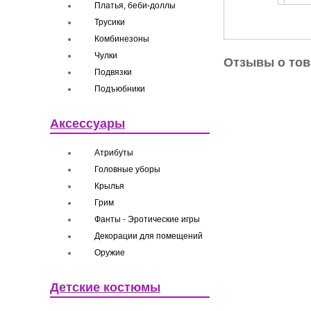
Платья, беби-доллы
Трусики
Комбинезоны
Чулки
Отзывы о тов
Подвязки
Подъюбники
Аксессуары
Атрибуты
Головные уборы
Крылья
Грим
Фанты - Эротические игры
Декорации для помещений
Оружие
Детские костюмы