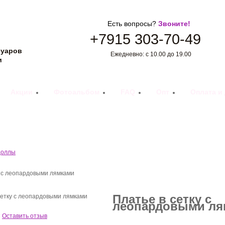
Есть вопросы?
Звоните!
+7915 303-70-49
суаров
Ежедневно: с 10.00 до 19.00
и
Акции
Фотоальбом
FAQ
Опт
Оплата и
доллы
у с леопардовыми лямками
Платье в сетку с
леопардовыми ля
Оставить отзыв