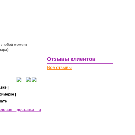
 любой момент
ара):
Отзывы клиентов
Все отзывы
Оставить отзыв
авке
|
римерке
|
лате
словия доставки и