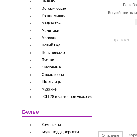
Зайчики
Если Ва
Исторические
Вы действительн
Кошки-мышки
Медсестры
Милитари
Морячки
Нравится
Новый Год
Полицейские
Пчелки
Сказочные
Стюардессы
Школьницы
Мужские
ТОП 28 в картонной упаковке
Бельё
Комплекты
Боди, тедди, корсажи
Хара
Описание