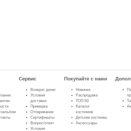
Сервис
Покупайте с нами
Допол
Возврат денег
Новинки
Па
мпании
Условия
Распродажа
п
антии
доставки
ТОП-50
Та
вости
Примерка
Каталог
Ак
тоальбом
Отпаривание
костюмов
такты
Сертификаты
Детские костюмы
Вопрос/ответ
Аксессуары
Условия