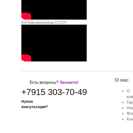
Костюм школьницы СССР!
О нас
Есть вопросы?
Звоните!
+7915 303-70-49
О
ко
Нужна
Гар
Заказать звонок
консультация?
Но
Фо
Кон